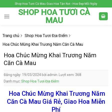
Skip
Shop Hoa Tươi Cà Mau Giao Hoa Tận Nơi - Hoa Đẹp Mỗi Ngày
to
SHOP HOA TƯƠI CÀ
content
MAU
Trang chủ
Shop Hoa Tươi Địa Điểm
Hoa Chúc Mừng Khai Trương Năm Căn Cà Mau
Hoa Chúc Mừng Khai Trương Năm
Căn Cà Mau
Đăng ngày: 19/03/2024 bởi admin. Lượt xem: 368
Danh mục:
Shop Hoa Tươi Địa Điểm
Hoa Chúc Mừng Khai Trương Năm
Căn Cà Mau Giá Rẻ, Giao Hoa Miễn
Phí