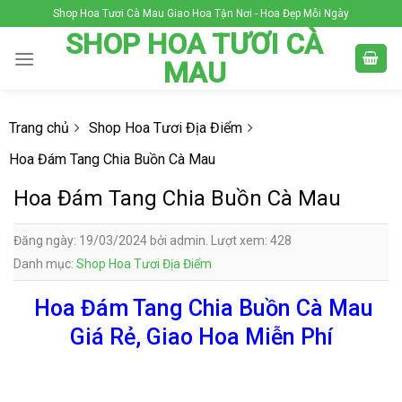
Skip
Shop Hoa Tươi Cà Mau Giao Hoa Tận Nơi - Hoa Đẹp Mỗi Ngày
to
SHOP HOA TƯƠI CÀ
content
MAU
Trang chủ
Shop Hoa Tươi Địa Điểm
Hoa Đám Tang Chia Buồn Cà Mau
Hoa Đám Tang Chia Buồn Cà Mau
Đăng ngày: 19/03/2024 bởi admin. Lượt xem: 428
Danh mục:
Shop Hoa Tươi Địa Điểm
Hoa Đám Tang Chia Buồn Cà Mau
Giá Rẻ, Giao Hoa Miễn Phí