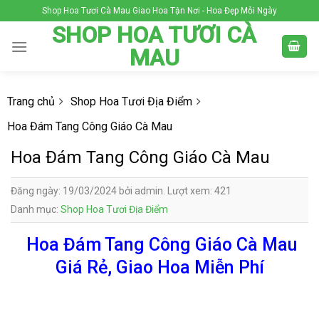
Skip
Shop Hoa Tươi Cà Mau Giao Hoa Tận Nơi - Hoa Đẹp Mỗi Ngày
to
SHOP HOA TƯƠI CÀ
content
MAU
Trang chủ
Shop Hoa Tươi Địa Điểm
Hoa Đám Tang Công Giáo Cà Mau
Hoa Đám Tang Công Giáo Cà Mau
Đăng ngày: 19/03/2024 bởi admin. Lượt xem: 421
Danh mục:
Shop Hoa Tươi Địa Điểm
Hoa Đám Tang Công Giáo Cà Mau
Giá Rẻ, Giao Hoa Miễn Phí