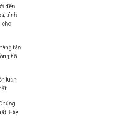
ưới đến
a, bình
p cho
 hàng tận
đồng hồ.
ôn luôn
hất.
 Chúng
hất. Hãy