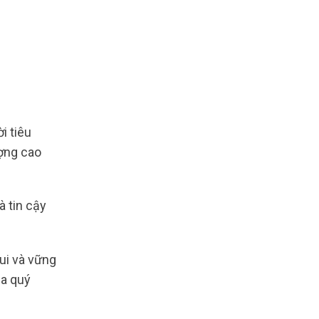
 tiêu
ợng cao
à tin cậy
ui và vững
ủa quý