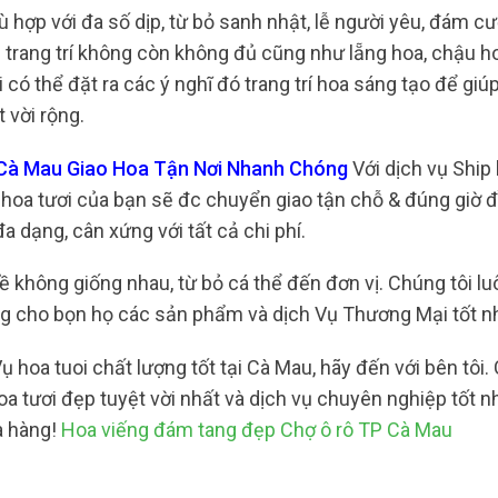
 hợp với đa số dịp, từ bỏ sanh nhật, lễ người yêu, đám c
rang trí không còn không đủ cũng như lẵng hoa, chậu ho
có thể đặt ra các ý nghĩ đó trang trí hoa sáng tạo để giú
 vời rộng.
 Cà Mau Giao Hoa Tận Nơi Nhanh Chóng
Với dịch vụ Ship
hoa tươi của bạn sẽ đc chuyển giao tận chỗ & đúng giờ 
 dạng, cân xứng với tất cả chi phí.
 không giống nhau, từ bỏ cá thể đến đơn vị. Chúng tôi lu
g cho bọn họ các sản phẩm và dịch Vụ Thương Mại tốt n
hoa tuoi chất lượng tốt tại Cà Mau, hãy đến với bên tôi.
a tươi đẹp tuyệt vời nhất và dịch vụ chuyên nghiệp tốt n
a hàng!
Hoa viếng đám tang đẹp Chợ ô rô TP Cà Mau