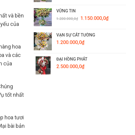
VỮNG TIN
hất và bền
Giá
Giá
1.150.000,0
₫
1.200.000,0
₫
gốc
hiện
 yếu của
là:
tại
1.200.000,0₫.
là:
VẠN SỰ CÁT TƯỜNG
1.150.000,0₫.
1.200.000,0
₫
 hàng hoa
oa và các
ĐẠI HỒNG PHÁT
an của
2.500.000,0
₫
 Chúng
ụ tốt nhất
p hoa tươi
ại bài bản