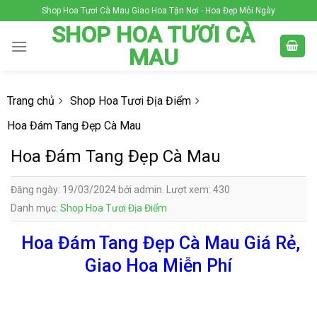
Skip
Shop Hoa Tươi Cà Mau Giao Hoa Tận Nơi - Hoa Đẹp Mỗi Ngày
to
SHOP HOA TƯƠI CÀ
content
MAU
Trang chủ
Shop Hoa Tươi Địa Điểm
Hoa Đám Tang Đẹp Cà Mau
Hoa Đám Tang Đẹp Cà Mau
Đăng ngày: 19/03/2024 bởi admin. Lượt xem: 430
Danh mục:
Shop Hoa Tươi Địa Điểm
Hoa Đám Tang Đẹp Cà Mau Giá Rẻ,
Giao Hoa Miễn Phí