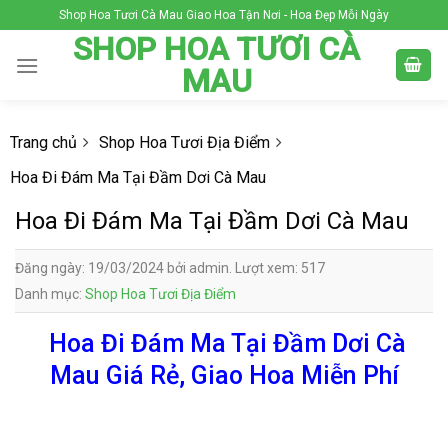
Skip
Shop Hoa Tươi Cà Mau Giao Hoa Tận Nơi - Hoa Đẹp Mỗi Ngày
to
SHOP HOA TƯƠI CÀ
content
MAU
Trang chủ
Shop Hoa Tươi Địa Điểm
Hoa Đi Đám Ma Tại Đầm Dơi Cà Mau
Hoa Đi Đám Ma Tại Đầm Dơi Cà Mau
Đăng ngày: 19/03/2024 bởi admin. Lượt xem: 517
Danh mục:
Shop Hoa Tươi Địa Điểm
Hoa Đi Đám Ma Tại Đầm Dơi Cà
Mau Giá Rẻ, Giao Hoa Miễn Phí