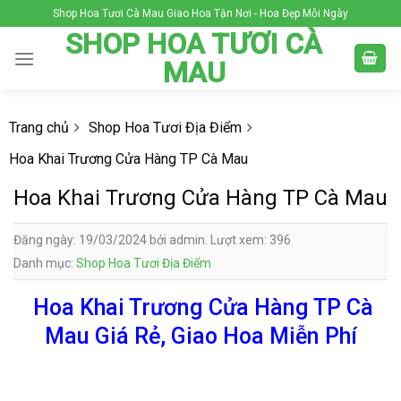
Skip
Shop Hoa Tươi Cà Mau Giao Hoa Tận Nơi - Hoa Đẹp Mỗi Ngày
to
SHOP HOA TƯƠI CÀ
content
MAU
Trang chủ
Shop Hoa Tươi Địa Điểm
Hoa Khai Trương Cửa Hàng TP Cà Mau
Hoa Khai Trương Cửa Hàng TP Cà Mau
Đăng ngày: 19/03/2024 bởi admin. Lượt xem: 396
Danh mục:
Shop Hoa Tươi Địa Điểm
Hoa Khai Trương Cửa Hàng TP Cà
Mau Giá Rẻ, Giao Hoa Miễn Phí