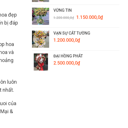
VỮNG TIN
 hoa đẹp
Giá
Giá
1.150.000,0
₫
1.200.000,0
₫
gốc
hiện
n bị đáp
là:
tại
1.200.000,0₫.
là:
VẠN SỰ CÁT TƯỜNG
1.150.000,0₫.
1.200.000,0
₫
op hoa
hoa và
ĐẠI HỒNG PHÁT
khoảng
2.500.000,0
₫
uôn luôn
 nhất.
uoi của
 Mại &