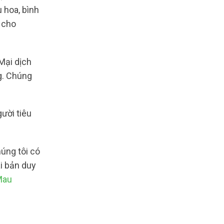
 hoa, bình
p cho
Mại dịch
g. Chúng
gười tiêu
húng tôi có
i bản duy
Mau