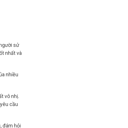
người sử
ốt nhất và
của nhiều
t vô nhị.
 yêu cầu
u, đám hỏi