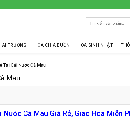
Tìm
kiếm:
HAI TRƯƠNG
HOA CHIA BUỒN
HOA SINH NHẬT
THÔ
Rẻ Tại Cái Nước Cà Mau
 Cà Mau
i Nước Cà Mau Giá Rẻ, Giao Hoa Miễn P