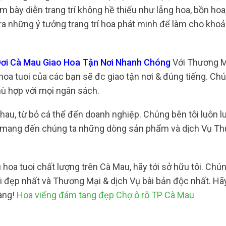
bày diễn trang trí không hề thiếu như lẵng hoa, bồn hoa
ề ra những ý tưởng trang trí hoa phát minh để làm cho kh
Dơi Cà Mau Giao Hoa Tận Nơi Nhanh Chóng
Với Thương M
hoa tuoi của các bạn sẽ đc giao tận nơi & đúng tiếng. C
hù hợp với mọi ngân sách.
nhau, từ bỏ cá thể đến doanh nghiệp. Chúng bên tôi luôn l
g mang đến chúng ta những dòng sản phẩm và dịch Vụ T
oa tuoi chất lượng trên Cà Mau, hãy tới sở hữu tôi. Chún
 đẹp nhất và Thương Mại & dịch Vụ bài bản độc nhất. Hã
hàng!
Hoa viếng đám tang đẹp Chợ ô rô TP Cà Mau