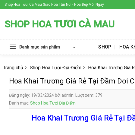
Skip
Shop Hoa Tươi Cà Mau Giao Hoa Tận Nơi - Hoa Đẹp Mỗi Ngày
to
content
SHOP HOA TƯƠI CÀ MAU
SHOP
HOA K
Danh mục sản phẩm
Trang chủ
Shop Hoa Tươi Địa Điểm
Hoa Khai Trương Giá 
Hoa Khai Trương Giá Rẻ Tại Đầm Dơi 
Đăng ngày: 19/03/2024 bởi admin. Lượt xem: 379
Danh mục:
Shop Hoa Tươi Địa Điểm
Hoa Khai Trương Giá Rẻ Tại Đ