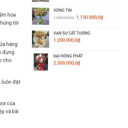
VỮNG TIN
hẩm hoa
Giá
Giá
1.150.000,0
₫
1.200.000,0
₫
gốc
hiện
chúng tôi
là:
tại
1.200.000,0₫.
là:
VẠN SỰ CÁT TƯỜNG
1.150.000,0₫.
1.200.000,0
₫
cửa hàng
nh đựng
ĐẠI HỒNG PHÁT
úp cho
2.500.000,0
₫
 luôn đặt
ươi của
p và bài