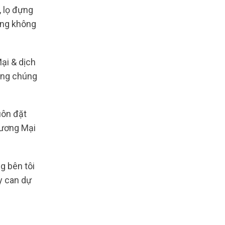
, lọ đựng
oảng không
ại & dịch
húng chúng
uôn đặt
hương Mại
g bên tôi
y can dự