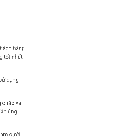
hách hàng
 tốt nhất
 sử dụng
g chắc và
 đáp ứng
 đám cưới