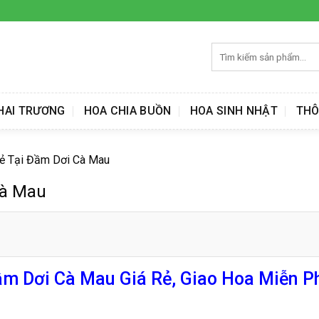
Tìm
kiếm:
HAI TRƯƠNG
HOA CHIA BUỒN
HOA SINH NHẬT
THÔ
Rẻ Tại Đầm Dơi Cà Mau
Cà Mau
ầm Dơi Cà Mau Giá Rẻ, Giao Hoa Miễn P