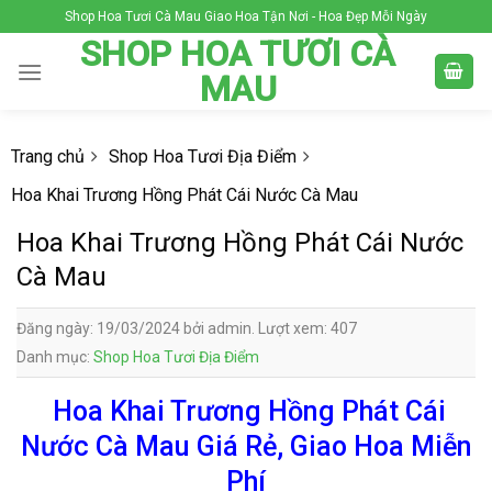
Skip
Shop Hoa Tươi Cà Mau Giao Hoa Tận Nơi - Hoa Đẹp Mỗi Ngày
to
SHOP HOA TƯƠI CÀ
content
MAU
Trang chủ
Shop Hoa Tươi Địa Điểm
Hoa Khai Trương Hồng Phát Cái Nước Cà Mau
Hoa Khai Trương Hồng Phát Cái Nước
Cà Mau
Đăng ngày: 19/03/2024 bởi admin. Lượt xem: 407
Danh mục:
Shop Hoa Tươi Địa Điểm
Hoa Khai Trương Hồng Phát Cái
Nước Cà Mau Giá Rẻ, Giao Hoa Miễn
Phí