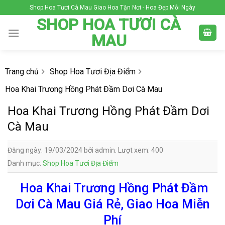
Skip
Shop Hoa Tươi Cà Mau Giao Hoa Tận Nơi - Hoa Đẹp Mỗi Ngày
to
SHOP HOA TƯƠI CÀ
content
MAU
Trang chủ
Shop Hoa Tươi Địa Điểm
Hoa Khai Trương Hồng Phát Đầm Dơi Cà Mau
Hoa Khai Trương Hồng Phát Đầm Dơi
Cà Mau
Đăng ngày: 19/03/2024 bởi admin. Lượt xem: 400
Danh mục:
Shop Hoa Tươi Địa Điểm
Hoa Khai Trương Hồng Phát Đầm
Dơi Cà Mau Giá Rẻ, Giao Hoa Miễn
Phí