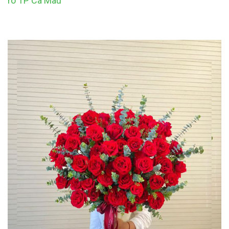
rô TP Cà Mau