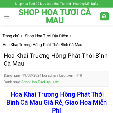
Skip
Shop Hoa Tươi Cà Mau Giao Hoa Tận Nơi - Hoa Đẹp Mỗi Ngày
to
SHOP HOA TƯƠI CÀ
content
MAU
Trang chủ
Shop Hoa Tươi Địa Điểm
Hoa Khai Trương Hồng Phát Thới Bình Cà Mau
Hoa Khai Trương Hồng Phát Thới Bình
Cà Mau
Đăng ngày: 19/03/2024 bởi admin. Lượt xem: 418
Danh mục:
Shop Hoa Tươi Địa Điểm
Hoa Khai Trương Hồng Phát Thới
Bình Cà Mau Giá Rẻ, Giao Hoa Miễn
Phí