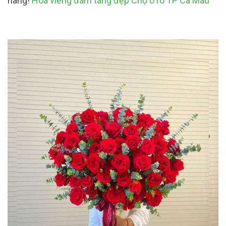
hàng!
Hoa viếng đám tang đẹp Chợ ô rô TP Cà Mau