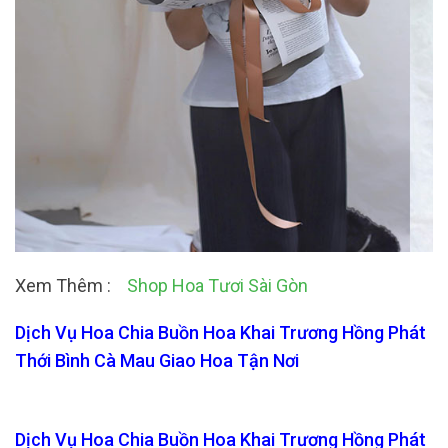
Xem Thêm :
Shop Hoa Tươi Sài Gòn
Dịch Vụ Hoa Chia Buồn Hoa Khai Trương Hồng Phát
Thới Bình Cà Mau Giao Hoa Tận Nơi
Dịch Vụ Hoa Chia Buồn Hoa Khai Trương Hồng Phát