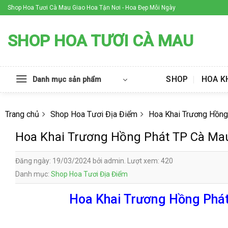
Skip
Shop Hoa Tươi Cà Mau Giao Hoa Tận Nơi - Hoa Đẹp Mỗi Ngày
to
content
SHOP HOA TƯƠI CÀ MAU
SHOP
HOA K
Danh mục sản phẩm
Trang chủ
Shop Hoa Tươi Địa Điểm
Hoa Khai Trương Hồng
Hoa Khai Trương Hồng Phát TP Cà Ma
Đăng ngày: 19/03/2024 bởi admin. Lượt xem: 420
Danh mục:
Shop Hoa Tươi Địa Điểm
Hoa Khai Trương Hồng Phát