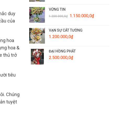
VỮNG TIN
chắc duy
Giá
Giá
1.150.000,0
₫
1.200.000,0
₫
gốc
hiện
 cầu của
là:
tại
1.200.000,0₫.
là:
VẠN SỰ CÁT TƯỜNG
1.150.000,0₫.
1.200.000,0
₫
àng hoa
đựng hoa &
ĐẠI HỒNG PHÁT
 thủ trở
2.500.000,0
₫
ười tiêu
tôi. Chúng
ản tuyệt