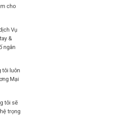
làm cho
dịch Vụ
tay &
số ngân
 tôi luôn
ương Mại
g tôi sẽ
hệ trọng