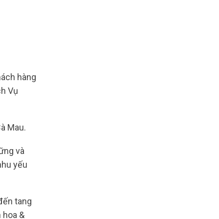
ách hàng
ch Vụ
Cà Mau.
vững và
nhu yếu
 đến tang
h hoa &