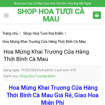
Skip
Shop Hoa Tươi Cà Mau Giao Hoa Tận Nơi - Hoa Đẹp Mỗi Ngày
to
SHOP HOA TƯƠI CÀ
content
MAU
Trang chủ
Shop Hoa Tươi Địa Điểm
Hoa Mừng Khai Trương Cửa Hàng Thới Bình Cà Mau
Hoa Mừng Khai Trương Cửa Hàng
Thới Bình Cà Mau
Đăng ngày: 19/03/2024 bởi admin. Lượt xem: 416
Danh mục:
Shop Hoa Tươi Địa Điểm
Hoa Mừng Khai Trương Cửa Hàng
Thới Bình Cà Mau Giá Rẻ, Giao Hoa
Miễn Phí