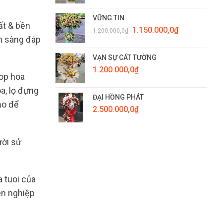
VỮNG TIN
ất & bền
Giá
Giá
1.150.000,0
₫
1.200.000,0
₫
gốc
hiện
ẵn sàng đáp
là:
tại
1.200.000,0₫.
là:
VẠN SỰ CÁT TƯỜNG
1.150.000,0₫.
1.200.000,0
₫
hop hoa
a, lọ đựng
ĐẠI HỒNG PHÁT
ạo để
2.500.000,0
₫
ười sử
a tuoi của
ên nghiệp