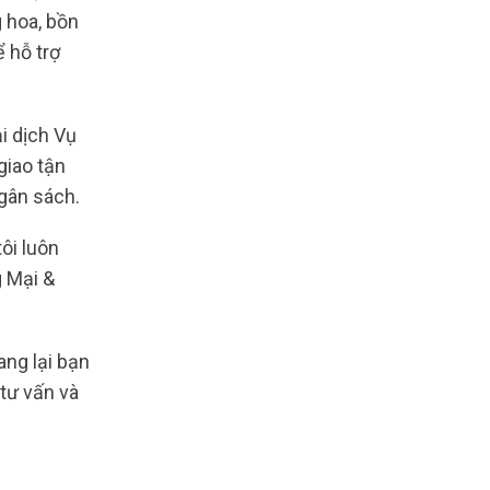
 hoa, bồn
ể hỗ trợ
i dịch Vụ
giao tận
ngân sách.
ôi luôn
 Mại &
ang lại bạn
tư vấn và