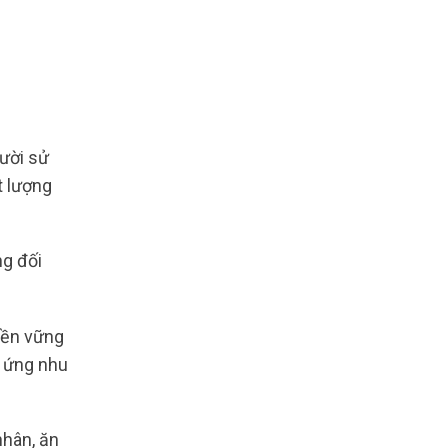
ười sử
t lượng
ng đối
bền vững
g ứng nhu
nhân, ăn