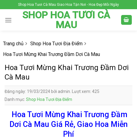
Skip
Shop Hoa Tươi Cà Mau Giao Hoa Tận Nơi - Hoa Đẹp Mỗi Ngày
to
SHOP HOA TƯƠI CÀ
content
MAU
Trang chủ
Shop Hoa Tươi Địa Điểm
Hoa Tươi Mừng Khai Trương Đầm Dơi Cà Mau
Hoa Tươi Mừng Khai Trương Đầm Dơi
Cà Mau
Đăng ngày: 19/03/2024 bởi admin. Lượt xem: 425
Danh mục:
Shop Hoa Tươi Địa Điểm
Hoa Tươi Mừng Khai Trương Đầm
Dơi Cà Mau Giá Rẻ, Giao Hoa Miễn
Phí