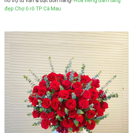
hỗ trợ tư vấn & đặt đơn hàng!
Hoa viếng đám tang
đẹp Chợ ô rô TP Cà Mau