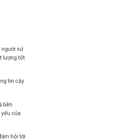
người sử
 lượng tốt
ng tin cậy
& bền
u yếu của
đám hỏi tới