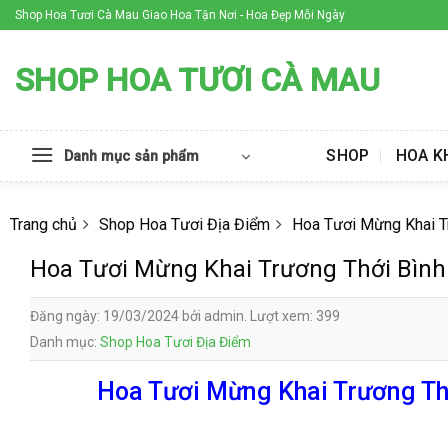
Skip
Shop Hoa Tươi Cà Mau Giao Hoa Tận Nơi - Hoa Đẹp Mỗi Ngày
to
content
SHOP HOA TƯƠI CÀ MAU
SHOP
HOA K
Danh mục sản phẩm
Trang chủ
Shop Hoa Tươi Địa Điểm
Hoa Tươi Mừng Khai T
Hoa Tươi Mừng Khai Trương Thới Bìn
Đăng ngày: 19/03/2024 bởi admin. Lượt xem: 399
Danh mục:
Shop Hoa Tươi Địa Điểm
Hoa Tươi Mừng Khai Trương Thớ