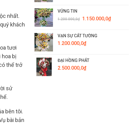
VỮNG TIN
ộc nhất.
Giá
Giá
1.150.000,0
₫
1.200.000,0
₫
gốc
hiện
 quý khách
là:
tại
1.200.000,0₫.
là:
VẠN SỰ CÁT TƯỜNG
1.150.000,0₫.
1.200.000,0
₫
oa tươi
 hoa bị
ĐẠI HỒNG PHÁT
có thể trở
2.500.000,0
₫
ời sử
thể.
a bên tôi.
Vụ bài bản