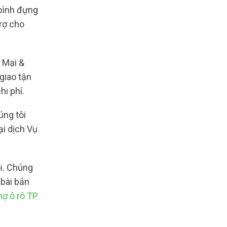
 bình đựng
trợ cho
 Mại &
giao tận
hi phí.
úng tôi
i dịch Vụ
i. Chúng
bài bản
ợ ô rô TP