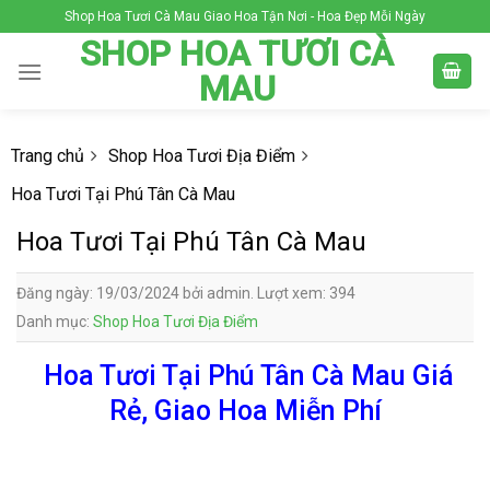
Skip
Shop Hoa Tươi Cà Mau Giao Hoa Tận Nơi - Hoa Đẹp Mỗi Ngày
to
SHOP HOA TƯƠI CÀ
content
MAU
Trang chủ
Shop Hoa Tươi Địa Điểm
Hoa Tươi Tại Phú Tân Cà Mau
Hoa Tươi Tại Phú Tân Cà Mau
Đăng ngày: 19/03/2024 bởi admin. Lượt xem: 394
Danh mục:
Shop Hoa Tươi Địa Điểm
Hoa Tươi Tại Phú Tân Cà Mau Giá
Rẻ, Giao Hoa Miễn Phí