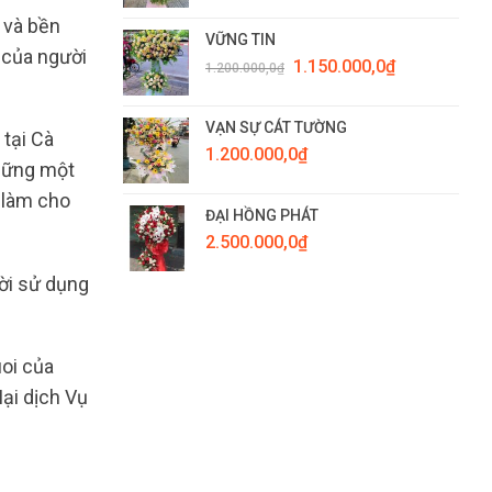
 và bền
VỮNG TIN
 của người
Giá
Giá
1.150.000,0
₫
1.200.000,0
₫
gốc
hiện
là:
tại
1.200.000,0₫.
là:
VẠN SỰ CÁT TƯỜNG
 tại Cà
1.150.000,0₫.
1.200.000,0
₫
những một
ể làm cho
ĐẠI HỒNG PHÁT
2.500.000,0
₫
ười sử dụng
oi của
ại dịch Vụ