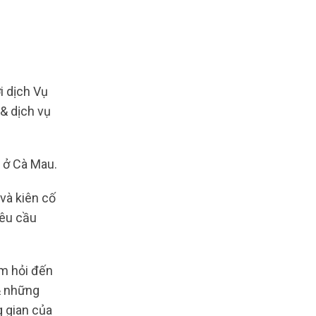
 dịch Vụ
& dịch vụ
g ở Cà Mau.
và kiên cố
yêu cầu
ám hỏi đến
& những
g gian của