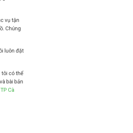
c vụ tận
hồ. Chúng
i luôn đặt
tôi có thể
và bài bản
 TP Cà