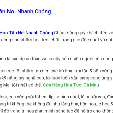
ận Nơi Nhanh Chóng
o Hoa Tận Nơi Nhanh Chóng
Chào mừng quý khách đến với
 dòng sản phẩm hoa tươi chất lượng cao độc nhất vô nhị 
hãnh là can dự an toàn và tin cậy của nhiều người tiêu dùn
uoi cực tốt nhằm tạo nên các bó hoa tươi tắn & bền vững 
à kỹ năng tay nghề cao, tôi luôn luôn sẵn sàng cung ứng 
g Mại tốt nhất có thể.
Cửa Hàng Hoa Tươi Cà Mau
ại, cân xứng với tất cả dịp, tự sinh nhật, lễ người yêu, đ
g trí không thể không đủ như lẵng hoa, bồn hoa, lọ hoa 
ghĩ đó trang trí hoa phát minh sáng tạo để hỗ trợ cho khôn