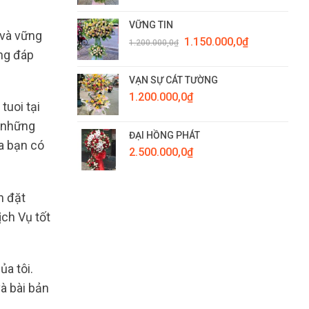
VỮNG TIN
 và vững
Giá
Giá
1.150.000,0
₫
1.200.000,0
₫
gốc
hiện
àng đáp
là:
tại
1.200.000,0₫.
là:
VẠN SỰ CÁT TƯỜNG
1.150.000,0₫.
1.200.000,0
₫
tuoi tại
& những
ĐẠI HỒNG PHÁT
ủa bạn có
2.500.000,0
₫
n đặt
ch Vụ tốt
ủa tôi.
à bài bản