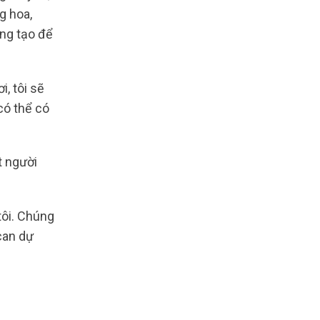
g hoa,
áng tạo để
i, tôi sẽ
có thể có
t người
tôi. Chúng
can dự