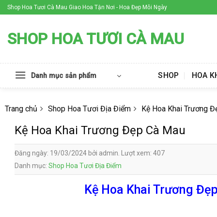
Skip
Shop Hoa Tươi Cà Mau Giao Hoa Tận Nơi - Hoa Đẹp Mỗi Ngày
to
content
SHOP HOA TƯƠI CÀ MAU
SHOP
HOA K
Danh mục sản phẩm
Trang chủ
Shop Hoa Tươi Địa Điểm
Kệ Hoa Khai Trương Đ
Kệ Hoa Khai Trương Đẹp Cà Mau
Đăng ngày: 19/03/2024 bởi admin. Lượt xem: 407
Danh mục:
Shop Hoa Tươi Địa Điểm
Kệ Hoa Khai Trương Đẹp