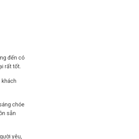
ng đến có
 rất tốt.
ý khách
 sáng chóe
uôn sẵn
người yêu,