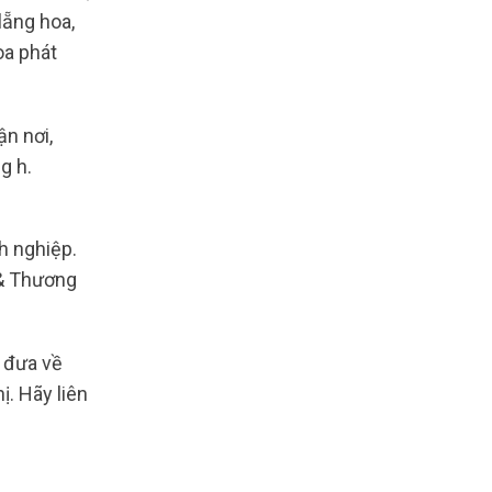
lẵng hoa,
oa phát
ận nơi,
g h.
h nghiệp.
 & Thương
ể đưa về
. Hãy liên