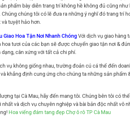
sản phẩm bày diễn trang trí không hề không đủ cũng như 
 Chúng chúng tôi có lẽ đưa ra những ý nghĩ đó trang trí h
 và tuyệt hảo hơn.
au Giao Hoa Tận Nơi Nhanh Chóng
Với dịch vụ giao hàng t
 hoa tươi của các bạn sẽ được chuyển giao tận nơi & đún
dạng, cân xứng với tất cả chi phí.
dịch vụ không giống nhau, trường đoản cú cá thể đến doan
ầu và khẳng định cung ứng cho chúng ta những sản phẩm
lượng tại Cà Mau, hãy đến mang tôi. Chúng bên tôi có th
nhất và dịch vụ chuyên nghiệp và bài bản độc nhất vô nhị
àng!
Hoa viếng đám tang đẹp Chợ ô rô TP Cà Mau