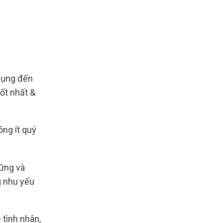
dụng đến
ốt nhất &
ông ít quý
vững và
g nhu yếu
 tình nhân,