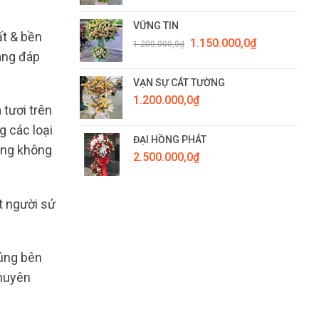
VỮNG TIN
ất & bền
Giá
Giá
1.150.000,0
₫
1.200.000,0
₫
gốc
hiện
àng đáp
là:
tại
1.200.000,0₫.
là:
VẠN SỰ CÁT TƯỜNG
1.150.000,0₫.
1.200.000,0
₫
tươi trên
 các loại
ĐẠI HỒNG PHÁT
oảng không
2.500.000,0
₫
t người sử
húng bên
chuyên