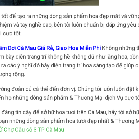
ất tốt để tạo ra những dòng sản phẩm hoa đẹp mắt và vữn
nghiệm và tay nghề cao, bên tôi luôn chuẩn bị đáp ứng yêu
 cực tốt.
m Dơi Cà Mau Giá Rẻ, Giao Hoa Miễn Phí
Không những t
 bày diễn trang trí không hề không đủ như lẵng hoa, bồn 
ra các ý nghĩ đó bày diễn trang trí hoa sáng tạo để giúp
tượng rộng.
ường đoản cú cá thể đến đơn vị. Chúng tôi luôn luôn đặt 
ến họ những dòng sản phẩm & Thương Mại dịch Vụ cực tố
đáng tin cậy để sở hữ hoa tuoi trên Cà Mau, hãy tới sở h
o bạn những dòng sản phẩm hoa tươi đẹp nhất & Thương M
Ở Chợ Cầu số 3 TP Cà Mau