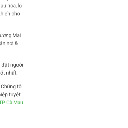
ậu hoa, lọ
khiến cho
ương Mại
ận nơi &
n đặt người
ốt nhất.
 Chúng tôi
iệp tuyệt
 TP Cà Mau