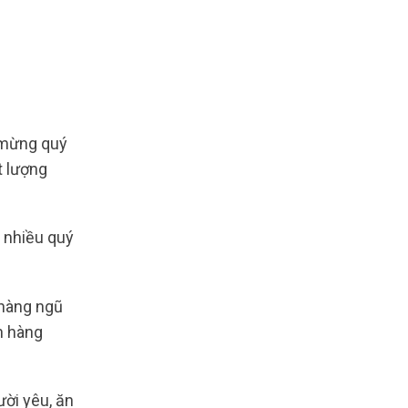
mừng quý
t lượng
a nhiều quý
 hàng ngũ
h hàng
ười yêu, ăn