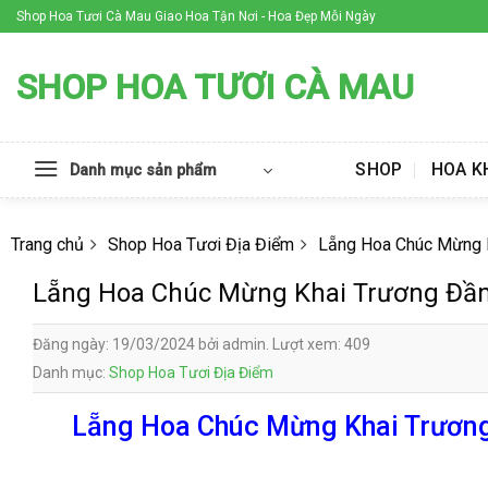
Skip
Shop Hoa Tươi Cà Mau Giao Hoa Tận Nơi - Hoa Đẹp Mỗi Ngày
to
content
SHOP HOA TƯƠI CÀ MAU
SHOP
HOA K
Danh mục sản phẩm
Trang chủ
Shop Hoa Tươi Địa Điểm
Lẵng Hoa Chúc Mừng 
Lẵng Hoa Chúc Mừng Khai Trương Đầ
Đăng ngày: 19/03/2024 bởi admin. Lượt xem: 409
Danh mục:
Shop Hoa Tươi Địa Điểm
Lẵng Hoa Chúc Mừng Khai Trương 