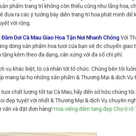
sản phẩm trang trí không còn thiếu cũng như lẵng hoa, ch
ẽ đưa ra các ý tưởng bày diễn trang trí hoa phát minh để 
uyệt vời rộng.
g Đầm Dơi Cà Mau Giao Hoa Tận Nơi Nhanh Chóng
Với Th
 rằng dòng sản phẩm hoa tươi của bạn sẽ đc chuyển giao t
 tặng kèm theo đa dạng, cân xứng với đa số chi phí.
 vụ khác biệt, từ cá nhân tới tổ chức. Chúng bên tôi luô
ấp mang lại họ những sản phẩm & Thương Mại & dịch Vụ t
uoi chất lượng tốt tại Cà Mau, hãy đến sở hữu chúng tôi.
i đẹp tuyệt vời nhất & Thương Mại & dịch Vụ chuyên ngh
tư vấn và đặt đơn hàng!
Hoa viếng đám tang đẹp Chợ ô rô