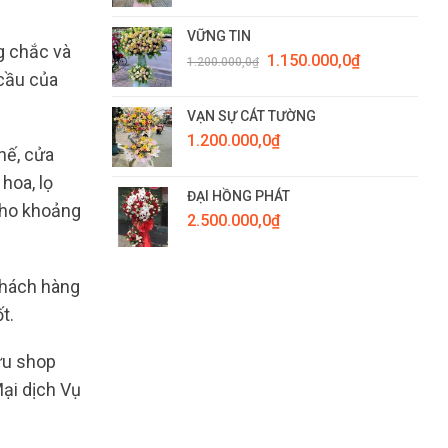
VỮNG TIN
g chắc và
Giá
Giá
1.150.000,0
₫
1.200.000,0
₫
gốc
hiện
 cầu của
là:
tại
1.200.000,0₫.
là:
VẠN SỰ CÁT TƯỜNG
1.150.000,0₫.
1.200.000,0
₫
hế, cửa
hoa, lọ
ĐẠI HỒNG PHÁT
 cho khoảng
2.500.000,0
₫
khách hàng
t.
ữu shop
ại dịch Vụ