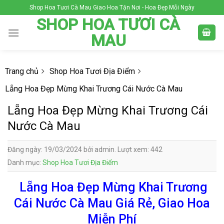
Skip
Shop Hoa Tươi Cà Mau Giao Hoa Tận Nơi - Hoa Đẹp Mỗi Ngày
to
SHOP HOA TƯƠI CÀ
content
MAU
Trang chủ
Shop Hoa Tươi Địa Điểm
Lẵng Hoa Đẹp Mừng Khai Trương Cái Nước Cà Mau
Lẵng Hoa Đẹp Mừng Khai Trương Cái
Nước Cà Mau
Đăng ngày: 19/03/2024 bởi admin. Lượt xem: 442
Danh mục:
Shop Hoa Tươi Địa Điểm
Lẵng Hoa Đẹp Mừng Khai Trương
Cái Nước Cà Mau Giá Rẻ, Giao Hoa
Miễn Phí