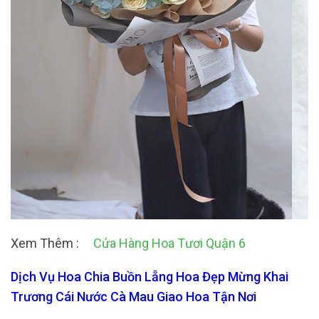
Xem Thêm :
Cửa Hàng Hoa Tươi Quận 6
Dịch Vụ Hoa Chia Buồn Lẵng Hoa Đẹp Mừng Khai
Trương Cái Nước Cà Mau Giao Hoa Tận Nơi