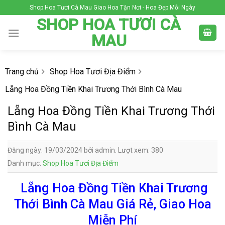
Skip
Shop Hoa Tươi Cà Mau Giao Hoa Tận Nơi - Hoa Đẹp Mỗi Ngày
to
SHOP HOA TƯƠI CÀ
content
MAU
Trang chủ
Shop Hoa Tươi Địa Điểm
Lẵng Hoa Đồng Tiền Khai Trương Thới Bình Cà Mau
Lẵng Hoa Đồng Tiền Khai Trương Thới
Bình Cà Mau
Đăng ngày: 19/03/2024 bởi admin. Lượt xem: 380
Danh mục:
Shop Hoa Tươi Địa Điểm
Lẵng Hoa Đồng Tiền Khai Trương
Thới Bình Cà Mau Giá Rẻ, Giao Hoa
Miễn Phí