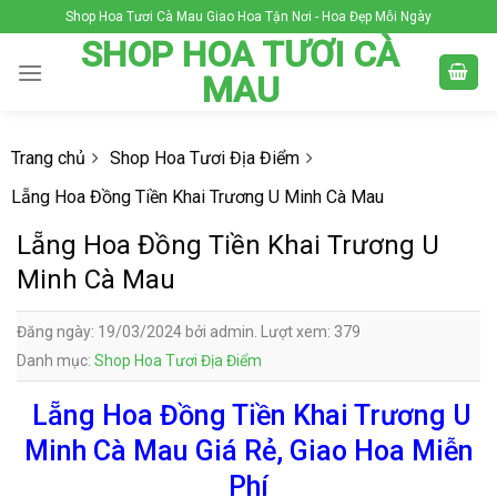
Skip
Shop Hoa Tươi Cà Mau Giao Hoa Tận Nơi - Hoa Đẹp Mỗi Ngày
to
SHOP HOA TƯƠI CÀ
content
MAU
Trang chủ
Shop Hoa Tươi Địa Điểm
Lẵng Hoa Đồng Tiền Khai Trương U Minh Cà Mau
Lẵng Hoa Đồng Tiền Khai Trương U
Minh Cà Mau
Đăng ngày: 19/03/2024 bởi admin. Lượt xem: 379
Danh mục:
Shop Hoa Tươi Địa Điểm
Lẵng Hoa Đồng Tiền Khai Trương U
Minh Cà Mau Giá Rẻ, Giao Hoa Miễn
Phí