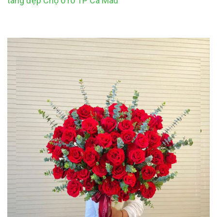
tang đẹp Chợ ô rô TP Cà Mau