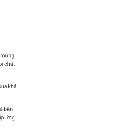
 mừng
oi chất
 của khá
và bền
đáp ứng