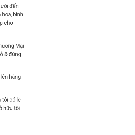
cưới đến
 hoa, bình
úp cho
hương Mại
hỗ & đúng
 lên hàng
tôi có lẽ
ở hữu tôi