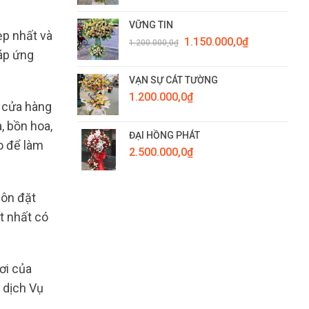
VỮNG TIN
ẹp nhất và
Giá
Giá
1.150.000,0
₫
1.200.000,0
₫
gốc
hiện
đáp ứng
là:
tại
1.200.000,0₫.
là:
VẠN SỰ CÁT TƯỜNG
1.150.000,0₫.
1.200.000,0
₫
, cửa hàng
, bồn hoa,
ĐẠI HỒNG PHÁT
ạo để làm
2.500.000,0
₫
uôn đặt
t nhất có
ơi của
 dịch Vụ