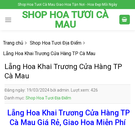
Skip
Shop Hoa Tươi Cà Mau Giao Hoa Tận Nơi - Hoa Đẹp Mỗi Ngày
to
SHOP HOA TƯƠI CÀ
content
MAU
Trang chủ
Shop Hoa Tươi Địa Điểm
Lẵng Hoa Khai Trương Cửa Hàng TP Cà Mau
Lẵng Hoa Khai Trương Cửa Hàng TP
Cà Mau
Đăng ngày: 19/03/2024 bởi admin. Lượt xem: 426
Danh mục:
Shop Hoa Tươi Địa Điểm
Lẵng Hoa Khai Trương Cửa Hàng TP
Cà Mau Giá Rẻ, Giao Hoa Miễn Phí