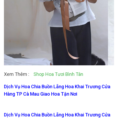
Xem Thêm :
Shop Hoa Tươi Bình Tân
Dịch Vụ Hoa Chia Buồn Lẵng Hoa Khai Trương Cửa
Hàng TP Cà Mau Giao Hoa Tận Nơi
Dịch Vụ Hoa Chia Buồn Lẵng Hoa Khai Trương Cửa