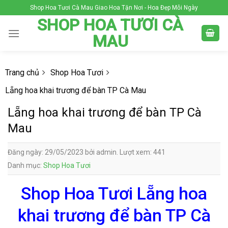
Skip
Shop Hoa Tươi Cà Mau Giao Hoa Tận Nơi - Hoa Đẹp Mỗi Ngày
to
SHOP HOA TƯƠI CÀ
content
MAU
Trang chủ
Shop Hoa Tươi
Lẵng hoa khai trương để bàn TP Cà Mau
Lẵng hoa khai trương để bàn TP Cà
Mau
Đăng ngày: 29/05/2023 bởi admin. Lượt xem: 441
Danh mục:
Shop Hoa Tươi
Shop Hoa Tươi Lẵng hoa
khai trương để bàn TP Cà