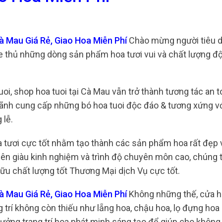
à Mau Giá Rẻ, Giao Hoa Miễn Phí
Chào mừng người tiêu d
e thủ những dòng sản phẩm hoa tươi vui và chất lượng độ
oi, shop hoa tuoi tại Cà Mau vẫn trở thành tương tác an to
hãnh cung cấp những bó hoa tuoi độc đáo & tương xứng vớ
 lễ.
a tươi cực tốt nhằm tạo thành các sản phẩm hoa rất đẹp
iên giàu kinh nghiệm và trình độ chuyên môn cao, chúng t
u chất lượng tốt Thương Mại dịch Vụ cực tốt.
à Mau Giá Rẻ, Giao Hoa Miễn Phí
Không những thế, cửa h
trí không còn thiếu như lẵng hoa, chậu hoa, lọ đựng hoa
 tưởng trang trí hoa phát minh sáng tạo để giúp cho không