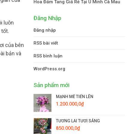
Hoa Đám Tang Giá Rẻ Tại U Minh Cà Mau
Đăng Nhập
i luôn
Đăng nhập
tốt.
RSS bài viết
ươi của bên
ài bản và
RSS bình luận
WordPress.org
Sản phẩm mới
MẠNH MẼ TIẾN LÊN
1.200.000,0
₫
TƯƠNG LAI TƯƠI SÁNG
850.000,0
₫