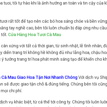
uoi, tôi tự hào khi là ảnh hưởng an toàn và tin cậy của k
tươi rất tốt để tạo nên các bó hoa sáng chóe và bền vững
năng tay nghề cao, bên tôi luôn chuẩn bị đáp ứng nhu cầu
 tốt.
Cửa Hàng Hoa Tươi Cà Mau
ân xứng với tất cả thời gian, từ sinh nhật, lễ tình nhân, đ
diễn trang trí không hề không đủ như lẵng hoa, chậu hoa
c ý tưởng trang trí hoa phát minh sáng tạo để khiến cho 
ân Cà Mau Giao Hoa Tận Nơi Nhanh Chóng
Với dịch vụ Shi
ạn sẽ được giao tận chỗ & đúng tiếng. Chúng bên tôi cũn
mọi chi phí.
ch vụ khác biệt, từ cá thể tới công ty. Chúng tôi luôn lu