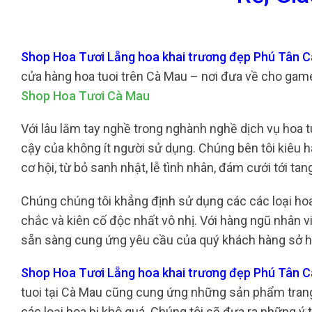
Shop Hoa Tươi Lẵng hoa khai trương đẹp Phú Tân C
cửa hàng hoa tuoi trên Cà Mau – nơi đưa về cho gam
Shop Hoa Tươi Cà Mau
Với lâu lăm tay nghề trong nghành nghề dịch vụ hoa tu
cậy của không ít người sử dụng. Chúng bên tôi kiêu 
cơ hội, từ bỏ sanh nhật, lễ tình nhân, đám cưới tới tang
Chúng chúng tôi khẳng định sử dụng các các loại ho
chắc và kiên cố độc nhất vô nhị. Với hàng ngũ nhân v
sẵn sàng cung ứng yêu cầu của quý khách hàng sở hữ
Shop Hoa Tươi Lẵng hoa khai trương đẹp Phú Tân C
tuoi tại Cà Mau cũng cung ứng những sản phẩm trang 
các loại hoa bị khô quá. Chúng tôi sẽ đưa ra những ý