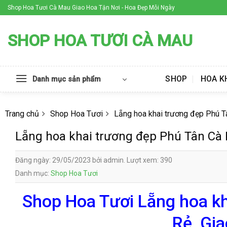
Skip
Shop Hoa Tươi Cà Mau Giao Hoa Tận Nơi - Hoa Đẹp Mỗi Ngày
to
content
SHOP HOA TƯƠI CÀ MAU
SHOP
HOA K
Danh mục sản phẩm
Trang chủ
Shop Hoa Tươi
Lẵng hoa khai trương đẹp Phú 
Lẵng hoa khai trương đẹp Phú Tân Cà
Đăng ngày: 29/05/2023 bởi admin. Lượt xem: 390
Danh mục:
Shop Hoa Tươi
Shop Hoa Tươi Lẵng hoa kh
Rẻ, Gi