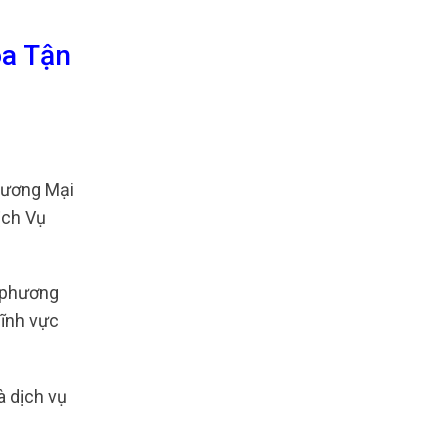
oa Tận
hương Mại
ịch Vụ
t phương
lĩnh vực
à dịch vụ