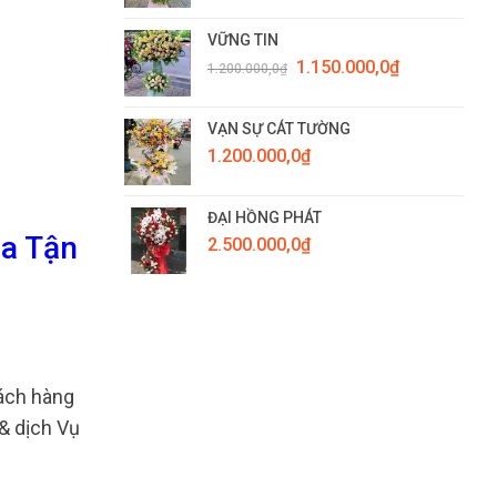
VỮNG TIN
Giá
Giá
1.150.000,0
₫
1.200.000,0
₫
gốc
hiện
là:
tại
1.200.000,0₫.
là:
VẠN SỰ CÁT TƯỜNG
1.150.000,0₫.
1.200.000,0
₫
ĐẠI HỒNG PHÁT
oa Tận
2.500.000,0
₫
ách hàng
& dịch Vụ