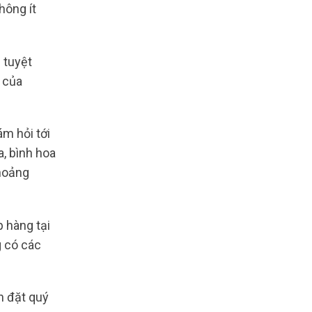
hông ít
 tuyệt
 của
ám hỏi tới
, bình hoa
khoảng
p hàng tại
g có các
ôn đặt quý