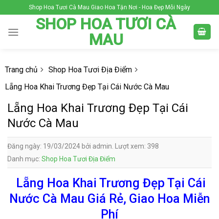
Skip
Shop Hoa Tươi Cà Mau Giao Hoa Tận Nơi - Hoa Đẹp Mỗi Ngày
to
SHOP HOA TƯƠI CÀ
content
MAU
Trang chủ
Shop Hoa Tươi Địa Điểm
Lẵng Hoa Khai Trương Đẹp Tại Cái Nước Cà Mau
Lẵng Hoa Khai Trương Đẹp Tại Cái
Nước Cà Mau
Đăng ngày: 19/03/2024 bởi admin. Lượt xem: 398
Danh mục:
Shop Hoa Tươi Địa Điểm
Lẵng Hoa Khai Trương Đẹp Tại Cái
Nước Cà Mau Giá Rẻ, Giao Hoa Miễn
Phí