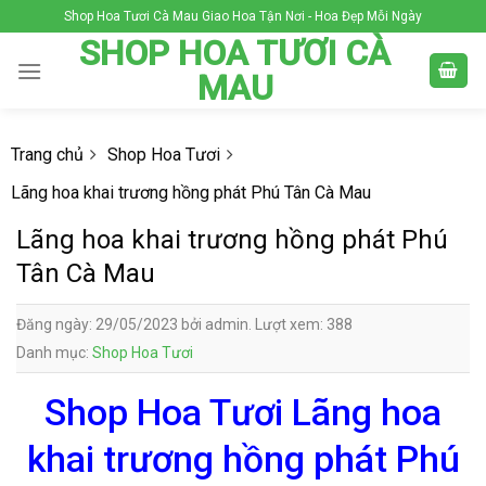
Skip
Shop Hoa Tươi Cà Mau Giao Hoa Tận Nơi - Hoa Đẹp Mỗi Ngày
to
SHOP HOA TƯƠI CÀ
content
MAU
Trang chủ
Shop Hoa Tươi
Lãng hoa khai trương hồng phát Phú Tân Cà Mau
Lãng hoa khai trương hồng phát Phú
Tân Cà Mau
Đăng ngày: 29/05/2023 bởi admin. Lượt xem: 388
Danh mục:
Shop Hoa Tươi
Shop Hoa Tươi Lãng hoa
khai trương hồng phát Phú