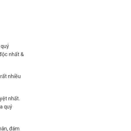
 quý
độc nhất &
 rất nhiều
yệt nhất.
ủa quý
nhân, đám