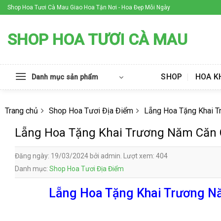
Skip
Shop Hoa Tươi Cà Mau Giao Hoa Tận Nơi - Hoa Đẹp Mỗi Ngày
to
content
SHOP HOA TƯƠI CÀ MAU
SHOP
HOA K
Danh mục sản phẩm
Trang chủ
Shop Hoa Tươi Địa Điểm
Lẵng Hoa Tặng Khai 
Lẵng Hoa Tặng Khai Trương Năm Căn
Đăng ngày: 19/03/2024 bởi admin. Lượt xem: 404
Danh mục:
Shop Hoa Tươi Địa Điểm
Lẵng Hoa Tặng Khai Trương Nă