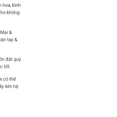
 hoa, bình
 cho không
 Mại &
tận tay &
uôn đặt quý
c tốt.
i có thể
y liên hệ