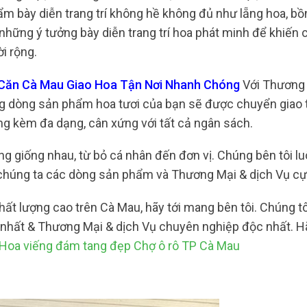
m bày diễn trang trí không hề không đủ như lẵng hoa, bồn
a những ý tưởng bày diễn trang trí hoa phát minh để khiến
ời rộng.
 Căn Cà Mau Giao Hoa Tận Nơi Nhanh Chóng
Với Thương
ằng dòng sản phẩm hoa tươi của bạn sẽ được chuyển giao 
ng kèm đa dạng, cân xứng với tất cả ngân sách.
ng giống nhau, từ bỏ cá nhân đến đơn vị. Chúng bên tôi l
húng ta các dòng sản phẩm và Thương Mại & dịch Vụ cự
ất lượng cao trên Cà Mau, hãy tới mang bên tôi. Chúng tô
nhất & Thương Mại & dịch Vụ chuyên nghiệp độc nhất. Hã
Hoa viếng đám tang đẹp Chợ ô rô TP Cà Mau