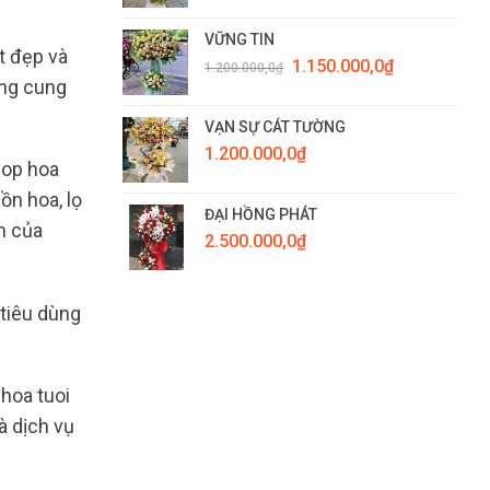
VỮNG TIN
t đẹp và
Giá
Giá
1.150.000,0
₫
1.200.000,0
₫
gốc
hiện
àng cung
là:
tại
1.200.000,0₫.
là:
VẠN SỰ CÁT TƯỜNG
1.150.000,0₫.
1.200.000,0
₫
hop hoa
ồn hoa, lọ
ĐẠI HỒNG PHÁT
n của
2.500.000,0
₫
 tiêu dùng
hoa tuoi
à dịch vụ