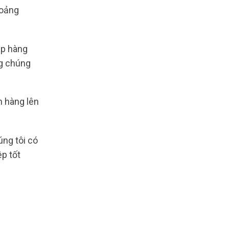
hoảng
ip hàng
ng chúng
h hàng lên
úng tôi có
p tốt