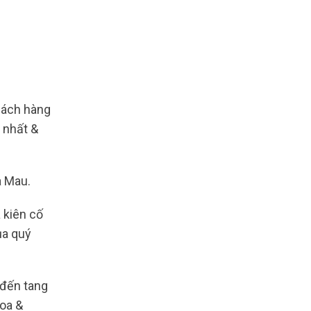
ách hàng
 nhất &
à Mau.
 kiên cố
ủa quý
 đến tang
hoa &