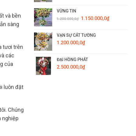
VỮNG TIN
ất và bền
Giá
Giá
1.150.000,0
₫
1.200.000,0
₫
gốc
hiện
sẵn sàng
là:
tại
1.200.000,0₫.
là:
VẠN SỰ CÁT TƯỜNG
1.150.000,0₫.
1.200.000,0
₫
 tươi trên
và các
ĐẠI HỒNG PHÁT
ng của
2.500.000,0
₫
i luôn đặt
tôi. Chúng
n nghiệp