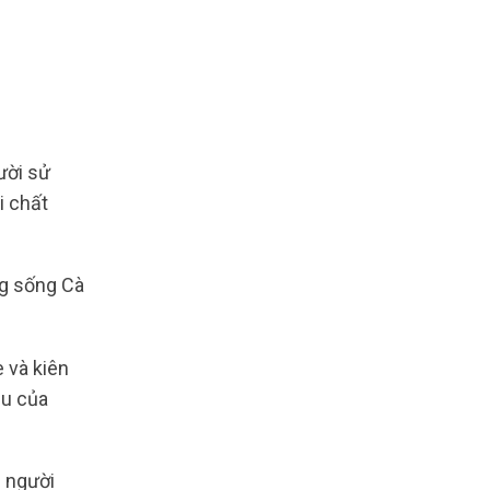
ời sử
i chất
ng sống Cà
 và kiên
ầu của
ễ người