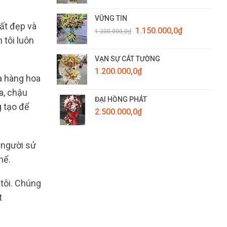
VỮNG TIN
ất đẹp và
Giá
Giá
1.150.000,0
₫
1.200.000,0
₫
gốc
hiện
 tôi luôn
là:
tại
1.200.000,0₫.
là:
VẠN SỰ CÁT TƯỜNG
1.150.000,0₫.
1.200.000,0
₫
a hàng hoa
a, chậu
ĐẠI HỒNG PHÁT
g tạo để
2.500.000,0
₫
 người sử
hể.
 tôi. Chúng
t