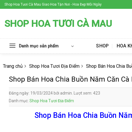
Skip
Shop Hoa Tươi Cà Mau Giao Hoa Tận Nơi - Hoa Đẹp Mỗi Ngày
to
content
SHOP HOA TƯƠI CÀ MAU
SHOP
HOA K
Danh mục sản phẩm
Trang chủ
Shop Hoa Tươi Địa Điểm
Shop Bán Hoa Chia B
Shop Bán Hoa Chia Buồn Năm Căn Cà
Đăng ngày: 19/03/2024 bởi admin. Lượt xem: 423
Danh mục:
Shop Hoa Tươi Địa Điểm
Shop Bán Hoa Chia Buồn Năm 