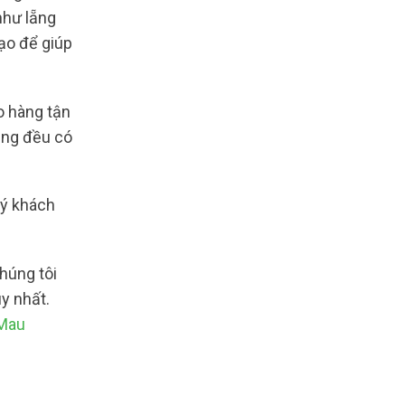
như lẵng
tạo để giúp
o hàng tận
ũng đều có
uý khách
húng tôi
y nhất.
 Mau