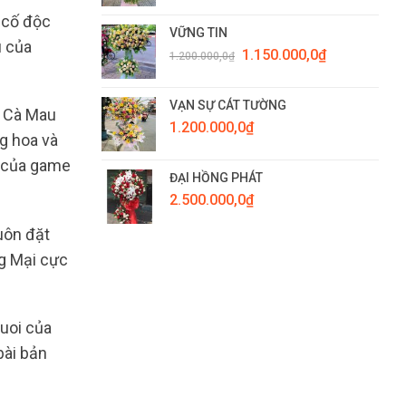
 cố độc
VỮNG TIN
u của
Giá
Giá
1.150.000,0
₫
1.200.000,0
₫
gốc
hiện
là:
tại
1.200.000,0₫.
là:
VẠN SỰ CÁT TƯỜNG
i Cà Mau
1.150.000,0₫.
1.200.000,0
₫
g hoa và
g của game
ĐẠI HỒNG PHÁT
2.500.000,0
₫
uôn đặt
g Mại cực
tuoi của
bài bản