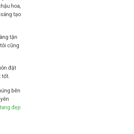
chậu hoa,
 sáng tạo
àng tận
tôi cũng
uôn đặt
 tốt.
Chúng bên
uyên
tang đẹp