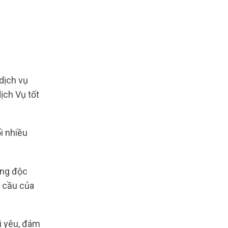
dịch vụ
ịch Vụ tốt
i nhiều
ững độc
u cầu của
ời yêu, đám