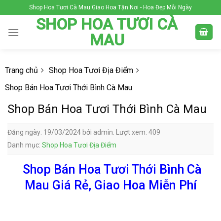
Skip
Shop Hoa Tươi Cà Mau Giao Hoa Tận Nơi - Hoa Đẹp Mỗi Ngày
to
SHOP HOA TƯƠI CÀ
content
MAU
Trang chủ
Shop Hoa Tươi Địa Điểm
Shop Bán Hoa Tươi Thới Bình Cà Mau
Shop Bán Hoa Tươi Thới Bình Cà Mau
Đăng ngày: 19/03/2024 bởi admin. Lượt xem: 409
Danh mục:
Shop Hoa Tươi Địa Điểm
Shop Bán Hoa Tươi Thới Bình Cà
Mau Giá Rẻ, Giao Hoa Miễn Phí