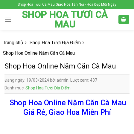
Skip
Shop Hoa Tươi Cà Mau Giao Hoa Tận Nơi - Hoa Đẹp Mỗi Ngày
to
SHOP HOA TƯƠI CÀ
content
MAU
Trang chủ
Shop Hoa Tươi Địa Điểm
Shop Hoa Online Năm Căn Cà Mau
Shop Hoa Online Năm Căn Cà Mau
Đăng ngày: 19/03/2024 bởi admin. Lượt xem: 437
Danh mục:
Shop Hoa Tươi Địa Điểm
Shop Hoa Online Năm Căn Cà Mau
Giá Rẻ, Giao Hoa Miễn Phí