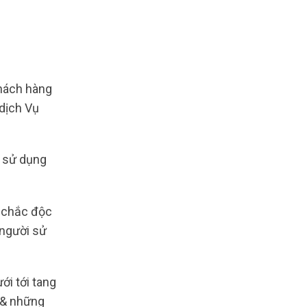
hách hàng
dịch Vụ
i sử dụng
g chắc độc
 người sử
ới tới tang
a & những