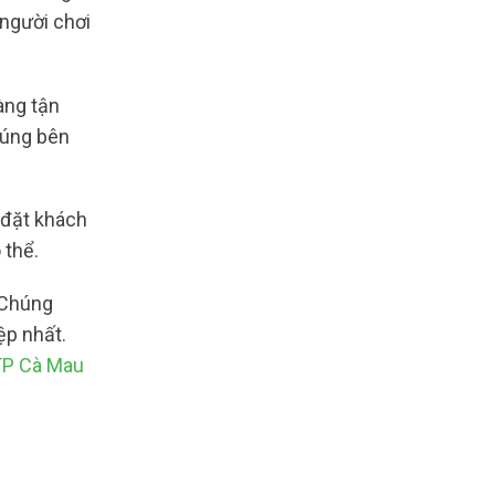
 người chơi
àng tận
húng bên
 đặt khách
 thể.
 Chúng
ệp nhất.
TP Cà Mau