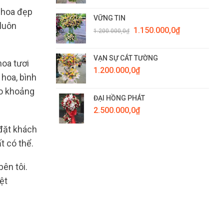
 hoa đẹp
VỮNG TIN
 luôn
Giá
Giá
1.150.000,0
₫
1.200.000,0
₫
gốc
hiện
là:
tại
1.200.000,0₫.
là:
VẠN SỰ CÁT TƯỜNG
hoa tươi
1.150.000,0₫.
1.200.000,0
₫
hoa, bình
ho khoảng
ĐẠI HỒNG PHÁT
2.500.000,0
₫
 đặt khách
t có thể.
ên tôi.
ệt