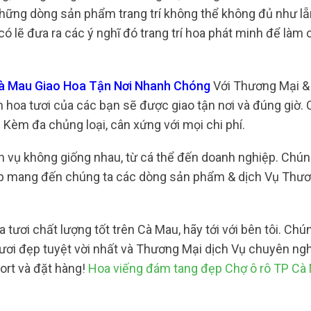
những dòng sản phẩm trang trí không thể không đủ như lẵ
có lẽ đưa ra các ý nghĩ đó trang trí hoa phát minh để làm 
Cà Mau Giao Hoa Tận Nơi Nhanh Chóng
Với Thương Mại &
m hoa tươi của các bạn sẽ được giao tận nơi và đúng giờ.
Kèm đa chủng loại, cân xứng với mọi chi phí.
h vụ không giống nhau, từ cá thể đến doanh nghiệp. Chún
ấp mang đến chúng ta các dòng sản phẩm & dịch Vụ Thươ
ươi chất lượng tốt trên Cà Mau, hãy tới với bên tôi. Chú
ơi đẹp tuyệt vời nhất và Thương Mại dịch Vụ chuyên ngh
ort và đặt hàng!
Hoa viếng đám tang đẹp Chợ ô rô TP Cà