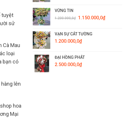
VỮNG TIN
 tuyệt
Giá
Giá
1.150.000,0
₫
1.200.000,0
₫
gốc
hiện
gười sử
là:
tại
1.200.000,0₫.
là:
VẠN SỰ CÁT TƯỜNG
1.150.000,0₫.
1.200.000,0
₫
ên Cà Mau
ác loại
ĐẠI HỒNG PHÁT
a bạn có
2.500.000,0
₫
 hàng lên
u shop hoa
ương Mại