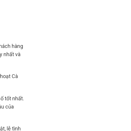
hách hàng
y nhất và
 hoạt Cà
ố tốt nhất.
ầu của
t, lễ tình