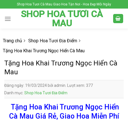
Skip
Shop Hoa Tươi Cà Mau Giao Hoa Tận Nơi - Hoa Đẹp Mỗi Ngày
to
SHOP HOA TƯƠI CÀ
content
MAU
Trang chủ
Shop Hoa Tươi Địa Điểm
Tặng Hoa Khai Trương Ngọc Hiển Cà Mau
Tặng Hoa Khai Trương Ngọc Hiển Cà
Mau
Đăng ngày: 19/03/2024 bởi admin. Lượt xem: 377
Danh mục:
Shop Hoa Tươi Địa Điểm
Tặng Hoa Khai Trương Ngọc Hiển
Cà Mau Giá Rẻ, Giao Hoa Miễn Phí