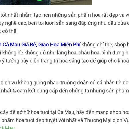
i tốt nhất nhằm tạo nên những sản phẩm hoa rất đẹp và 
tay nghề cao, bên tôi luôn sẵn sàng đáp ứng nhu cầu của
 có thể.
 Cà Mau Giá Rẻ, Giao Hoa Miễn Phí
không chỉ thế, shop h
 không hề không đủ như lẵng hoa, chậu hoa, bình đựng h
c ý tưởng bày diễn trang trí hoa sáng tạo để giúp cho kh
 dịch vụ không giống nhau, trường đoản cú cá nhân tới d
c nhất & cam kết cung cấp đến chúng ta những sản phẩm
 cậy để sở hữ hoa tươi tại Cà Mau, hãy đến mang shop ho
n phẩm hoa tươi đẹp tuyệt vời nhất và Thương Mại dịch V
Cà Mau