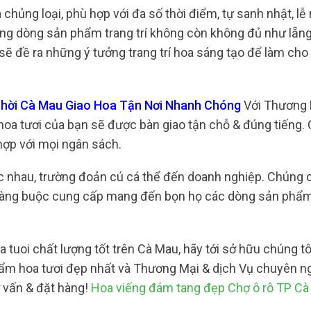
hủng loại, phù hợp với đa số thời điểm, tự sanh nhật, lễ 
ng dòng sản phẩm trang trí không còn không đủ như lẵng
 sẽ đề ra những ý tưởng trang trí hoa sáng tạo để làm ch
Thời Cà Mau Giao Hoa Tận Nơi Nhanh Chóng
Với Thương 
hoa tươi của bạn sẽ được bàn giao tận chỗ & đúng tiếng. 
ợp với mọi ngân sách.
c nhau, trường đoản cú cá thể đến doanh nghiệp. Chúng 
t ràng buộc cung cấp mang đến bọn họ các dòng sản phẩ
tuoi chất lượng tốt trên Cà Mau, hãy tới sở hữu chúng t
hẩm hoa tươi đẹp nhất và Thương Mại & dịch Vụ chuyên n
ư vấn & đặt hàng!
Hoa viếng đám tang đẹp Chợ ô rô TP C