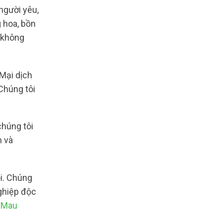
người yêu,
 hoa, bồn
o không
Mại dịch
Chúng tôi
chúng tôi
m và
ôi. Chúng
ghiệp độc
à Mau