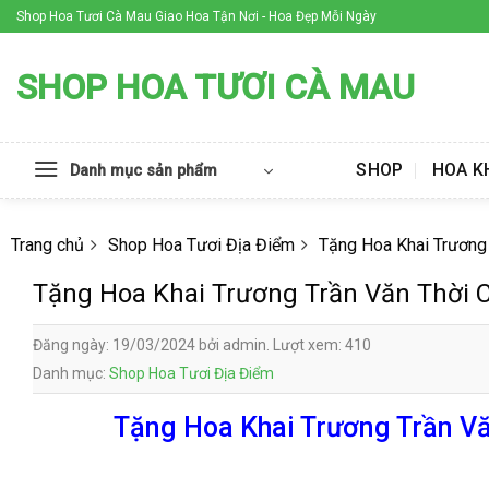
Skip
Shop Hoa Tươi Cà Mau Giao Hoa Tận Nơi - Hoa Đẹp Mỗi Ngày
to
content
SHOP HOA TƯƠI CÀ MAU
SHOP
HOA K
Danh mục sản phẩm
Trang chủ
Shop Hoa Tươi Địa Điểm
Tặng Hoa Khai Trương
Tặng Hoa Khai Trương Trần Văn Thời 
Đăng ngày: 19/03/2024 bởi admin. Lượt xem: 410
Danh mục:
Shop Hoa Tươi Địa Điểm
Tặng Hoa Khai Trương Trần Vă