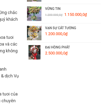
VỮNG TIN
vững chắc
Giá
Giá
1.150.000,0
₫
1.200.000,0
₫
gốc
hiện
 quý khách
là:
tại
1.200.000,0₫.
là:
VẠN SỰ CÁT TƯỜNG
1.150.000,0₫.
1.200.000,0
₫
oa tuoi
oa và các
ĐẠI HỒNG PHÁT
oảng không
2.500.000,0
₫
oanh
 & dịch Vụ
a tuoi của
ụ chuyên