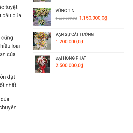
ắc tuyệt
VỮNG TIN
u cầu của
Giá
Giá
1.150.000,0
₫
1.200.000,0
₫
gốc
hiện
là:
tại
1.200.000,0₫.
là:
VẠN SỰ CÁT TƯỜNG
u cũng
1.150.000,0₫.
1.200.000,0
₫
hiều loại
ian của
ĐẠI HỒNG PHÁT
2.500.000,0
₫
uôn đặt
ốt nhất.
 của
 chuyên