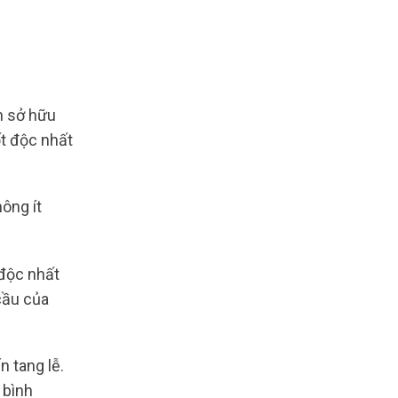
 sở hữu
t độc nhất
hông ít
 độc nhất
cầu của
n tang lễ.
 bình