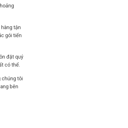
 khoảng
 hàng tận
c gói tiến
uôn đặt quý
t có thể.
 chúng tôi
mang bên