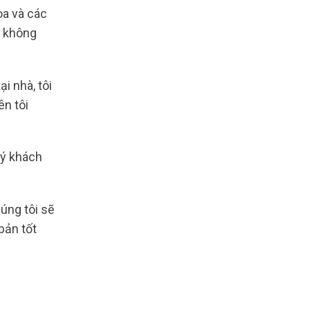
oa và các
o không
i nhà, tôi
n tôi
uý khách
úng tôi sẽ
bản tốt