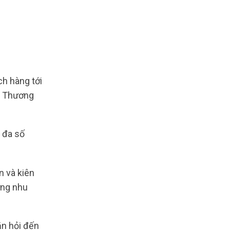
h hàng tới
Vụ Thương
a đa số
n và kiên
ứng nhu
ăn hỏi đến