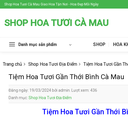
Skip
Shop Hoa Tươi Cà Mau Giao Hoa Tận Nơi - Hoa Đẹp Mỗi Ngày
to
content
SHOP HOA TƯƠI CÀ MAU
SHOP
HOA K
Danh mục sản phẩm
Trang chủ
Shop Hoa Tươi Địa Điểm
Tiệm Hoa Tươi Gần Th
Tiệm Hoa Tươi Gần Thới Bình Cà Mau
Đăng ngày: 19/03/2024 bởi admin. Lượt xem: 436
Danh mục:
Shop Hoa Tươi Địa Điểm
Tiệm Hoa Tươi Gần Thới Bì