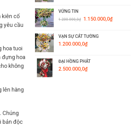
VỮNG TIN
 kiên cố
Giá
Giá
1.150.000,0
₫
1.200.000,0
₫
gốc
hiện
ng yêu cầu
là:
tại
1.200.000,0₫.
là:
VẠN SỰ CÁT TƯỜNG
1.150.000,0₫.
1.200.000,0
₫
 hoa tuoi
h đựng hoa
ĐẠI HỒNG PHÁT
 cho không
2.500.000,0
₫
g lên hàng
i. Chúng
i bản độc