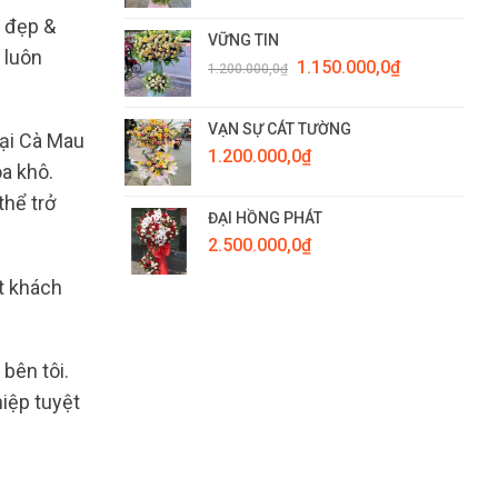
a đẹp &
VỮNG TIN
 luôn
Giá
Giá
1.150.000,0
₫
1.200.000,0
₫
gốc
hiện
là:
tại
1.200.000,0₫.
là:
VẠN SỰ CÁT TƯỜNG
tại Cà Mau
1.150.000,0₫.
1.200.000,0
₫
oa khô.
thể trở
ĐẠI HỒNG PHÁT
2.500.000,0
₫
ặt khách
bên tôi.
iệp tuyệt