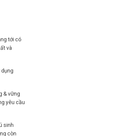
g tới có
ất và
ử dụng
ng & vững
ứng yêu cầu
ú sinh
ông còn