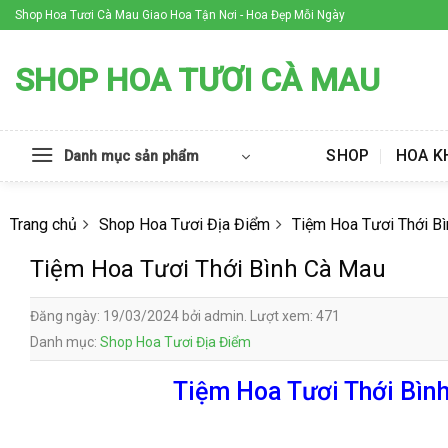
Skip
Shop Hoa Tươi Cà Mau Giao Hoa Tận Nơi - Hoa Đẹp Mỗi Ngày
to
content
SHOP HOA TƯƠI CÀ MAU
SHOP
HOA K
Danh mục sản phẩm
Trang chủ
Shop Hoa Tươi Địa Điểm
Tiệm Hoa Tươi Thới B
Tiệm Hoa Tươi Thới Bình Cà Mau
Đăng ngày: 19/03/2024 bởi admin. Lượt xem: 471
Danh mục:
Shop Hoa Tươi Địa Điểm
Tiệm Hoa Tươi Thới Bình