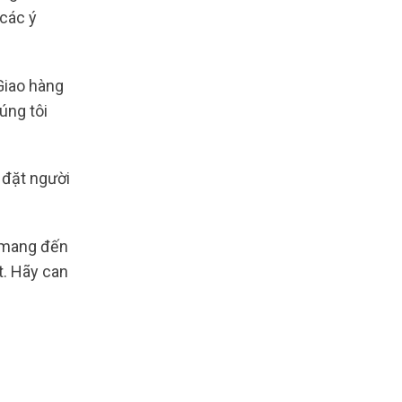
 các ý
Giao hàng
úng tôi
 đặt người
ẽ mang đến
t. Hãy can