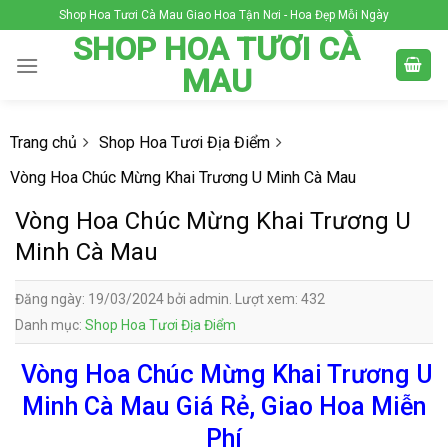
Skip
Shop Hoa Tươi Cà Mau Giao Hoa Tận Nơi - Hoa Đẹp Mỗi Ngày
to
SHOP HOA TƯƠI CÀ
content
MAU
Trang chủ
Shop Hoa Tươi Địa Điểm
Vòng Hoa Chúc Mừng Khai Trương U Minh Cà Mau
Vòng Hoa Chúc Mừng Khai Trương U
Minh Cà Mau
Đăng ngày: 19/03/2024 bởi admin. Lượt xem: 432
Danh mục:
Shop Hoa Tươi Địa Điểm
Vòng Hoa Chúc Mừng Khai Trương U
Minh Cà Mau Giá Rẻ, Giao Hoa Miễn
Phí