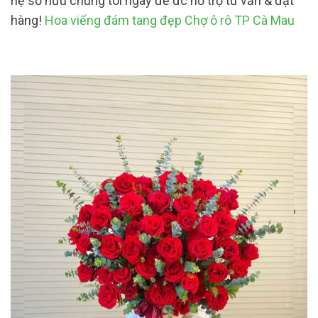
hệ sở hữu chúng tôi ngay để đc hỗ trợ tư vấn & đặt
hàng!
Hoa viếng đám tang đẹp Chợ ô rô TP Cà Mau