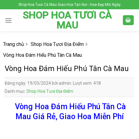
Skip
Shop Hoa Tươi Cà Mau Giao Hoa Tận Nơi - Hoa Đẹp Mỗi Ngày
to
SHOP HOA TƯƠI CÀ
content
MAU
Trang chủ
Shop Hoa Tươi Địa Điểm
Vòng Hoa Đám Hiếu Phú Tân Cà Mau
Vòng Hoa Đám Hiếu Phú Tân Cà Mau
Đăng ngày: 19/03/2024 bởi admin. Lượt xem: 418
Danh mục:
Shop Hoa Tươi Địa Điểm
Vòng Hoa Đám Hiếu Phú Tân Cà
Mau Giá Rẻ, Giao Hoa Miễn Phí