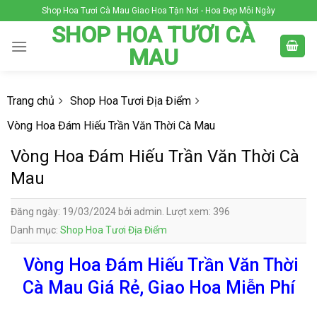
Skip
Shop Hoa Tươi Cà Mau Giao Hoa Tận Nơi - Hoa Đẹp Mỗi Ngày
to
SHOP HOA TƯƠI CÀ
content
MAU
Trang chủ
Shop Hoa Tươi Địa Điểm
Vòng Hoa Đám Hiếu Trần Văn Thời Cà Mau
Vòng Hoa Đám Hiếu Trần Văn Thời Cà
Mau
Đăng ngày: 19/03/2024 bởi admin. Lượt xem: 396
Danh mục:
Shop Hoa Tươi Địa Điểm
Vòng Hoa Đám Hiếu Trần Văn Thời
Cà Mau Giá Rẻ, Giao Hoa Miễn Phí