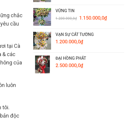
VỮNG TIN
 vững chắc
Giá
Giá
1.150.000,0
₫
1.200.000,0
₫
gốc
hiện
 yêu cầu
là:
tại
1.200.000,0₫.
là:
VẠN SỰ CÁT TƯỜNG
1.150.000,0₫.
1.200.000,0
₫
ơi tại Cà
a & các
ĐẠI HỒNG PHÁT
 không của
2.500.000,0
₫
ôn luôn
 tôi.
 bản độc