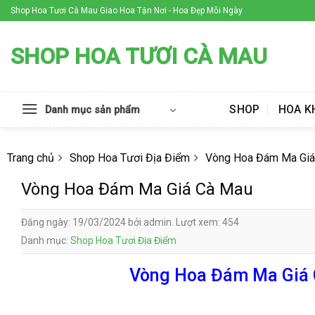
Skip
Shop Hoa Tươi Cà Mau Giao Hoa Tận Nơi - Hoa Đẹp Mỗi Ngày
to
content
SHOP HOA TƯƠI CÀ MAU
SHOP
HOA K
Danh mục sản phẩm
Trang chủ
Shop Hoa Tươi Địa Điểm
Vòng Hoa Đám Ma Giá
Vòng Hoa Đám Ma Giá Cà Mau
Đăng ngày: 19/03/2024 bởi admin. Lượt xem: 454
Danh mục:
Shop Hoa Tươi Địa Điểm
Vòng Hoa Đám Ma Giá C