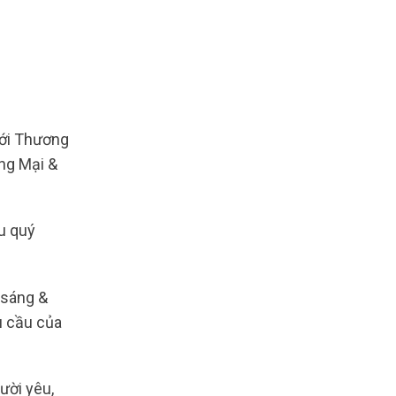
ới Thương
ng Mại &
ều quý
 sáng &
u cầu của
ười yêu,