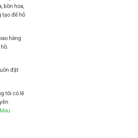
, bồn hoa,
g tạo để hỗ
Giao hàng
 hồ.
luôn đặt
.
 tôi có lẽ
uyên
 Mau