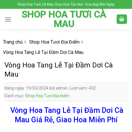
Skip
Shop Hoa Tươi Cà Mau Giao Hoa Tận Nơi - Hoa Đẹp Mỗi Ngày
to
SHOP HOA TƯƠI CÀ
content
MAU
Trang chủ
Shop Hoa Tươi Địa Điểm
Vòng Hoa Tang Lễ Tại Đầm Dơi Cà Mau
Vòng Hoa Tang Lễ Tại Đầm Dơi Cà
Mau
Đăng ngày: 19/03/2024 bởi admin. Lượt xem: 432
Danh mục:
Shop Hoa Tươi Địa Điểm
Vòng Hoa Tang Lễ Tại Đầm Dơi Cà
Mau Giá Rẻ, Giao Hoa Miễn Phí