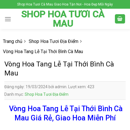
Skip
Shop Hoa Tươi Cà Mau Giao Hoa Tận Nơi - Hoa Đẹp Mỗi Ngày
to
SHOP HOA TƯƠI CÀ
content
MAU
Trang chủ
Shop Hoa Tươi Địa Điểm
Vòng Hoa Tang Lễ Tại Thới Bình Cà Mau
Vòng Hoa Tang Lễ Tại Thới Bình Cà
Mau
Đăng ngày: 19/03/2024 bởi admin. Lượt xem: 423
Danh mục:
Shop Hoa Tươi Địa Điểm
Vòng Hoa Tang Lễ Tại Thới Bình Cà
Mau Giá Rẻ, Giao Hoa Miễn Phí